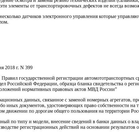
дение осмотра и замены резино технических изделий (сальники, 
 эти элементы от транспортировочных дефектов не всегда возмо
несколько датчиков электронного управления которые управляют
лом.
 2018 г. N 399
и Правил государственной регистрации автомототранспортных с
ел Российской Федерации, образца бланка свидетельства о рег
положений нормативных правовых актов МВД России”
трационных данных, связанное с заменой номерных агрегатов, п
о иных документов, удостоверяющих право собственности на тра
ом движении по дорогам общего пользования на территории Ро
чный по типу и модели, внесение сведений в банки данных о вла
водстве регистрационных действий на основании результатов о