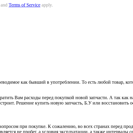
and
Terms of Service
apply.
реводимое как бывший в употреблении. То есть любой товар, кот
ратить Вам расходы перед покупкой новой запчасти. А так как н
 устроит. Решение купить новую запчасть, Б.У или восстановить о
росом при покупке. К сожалению, во всех странах перед прода
яется не пробег, а условия эксплуатации, а также интервалы с