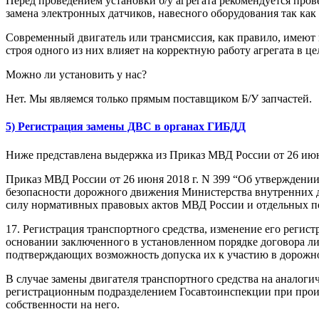
Перед проведением установки б/у агрегата рекомендуется прове
замена электронных датчиков, навесного оборудования так как
Современный двигатель или трансмиссия, как правило, имеют 
строя одного из них влияет на корректную работу агрегата в це
Можно ли установить у нас?
Нет. Мы являемся только прямым поставщиком Б/У запчастей.
5) Регистрация замены ДВС в органах ГИБДД
Ниже представлена выдержка из Приказ МВД России от 26 июня
Приказ МВД России от 26 июня 2018 г. N 399 “Об утверждени
безопасности дорожного движения Министерства внутренних д
силу нормативных правовых актов МВД России и отдельных 
17. Регистрация транспортного средства, изменение его регис
основании заключенного в установленном порядке договора либ
подтверждающих возможность допуска их к участию в дорожн
В случае замены двигателя транспортного средства на аналоги
регистрационным подразделением Госавтоинспекции при произ
собственности на него.