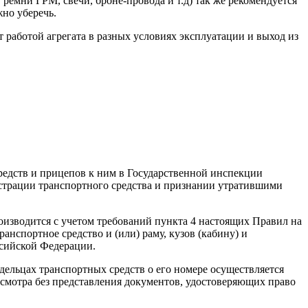
ремни ГРМ, свечи, броне-провода и т.д) так же рекомендуется
жно уберечь.
 работой агрегата в разных условиях эксплуатации и выход из
редств и прицепов к ним в Государственной инспекции
истрации транспортного средства и признании утратившими
роизводится с учетом требований пункта 4 настоящих Правил на
нспортное средство и (или) раму, кузов (кабину) и
ссийской Федерации.
дельцах транспортных средств о его номере осуществляется
смотра без представления документов, удостоверяющих право