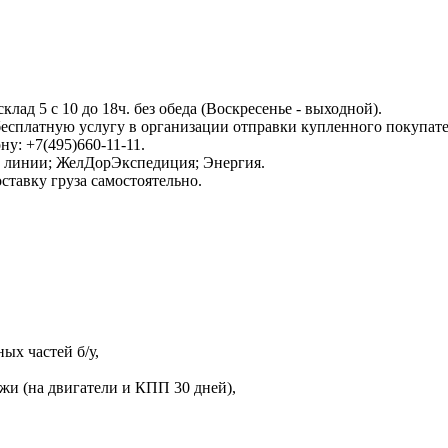
клад 5 с 10 до 18ч. без обеда (Воскресенье - выходной).
сплатную услугу в организации отправки купленного покупате
ну: +7(495)660-11-11.
 линии; ЖелДорЭкспедиция; Энергия.
тавку груза самостоятельно.
х частей б/у,
ажи (на двигатели и КПП 30 дней),