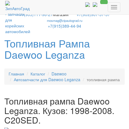
8-800-250-2337
Toggle
Бесплатный звонок по всей России!
navigati
+7(903)111-96-27
Магазин
+7(909)907-37-37
mosmag@zipautograd.ru
+7(915)389-44-94
Топливная Рампа
Daewoo Leganza
Главная
Каталог
Daewoo
Автозапчасти для Daewoo Leganza
топливная рампа
Топливная рампа Daewoo
Leganza. Кузов: 1998-2008.
C20SED.