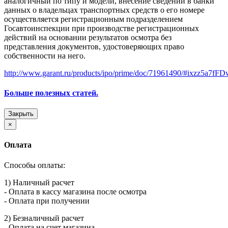
аналогичный по типу и модели, внесение сведений в банки
данных о владельцах транспортных средств о его номере
осуществляется регистрационным подразделением
Госавтоинспекции при производстве регистрационных
действий на основании результатов осмотра без
представления документов, удостоверяющих право
собственности на него.
http://www.garant.ru/products/ipo/prime/doc/71961490/#ixzz5a7f
Больше полезных статей.
Закрыть
×
Оплата
Способы оплаты:
1) Наличный расчет
- Оплата в кассу магазина после осмотра
- Оплата при получении
2) Безналичный расчет
- Оплата на счет магазина