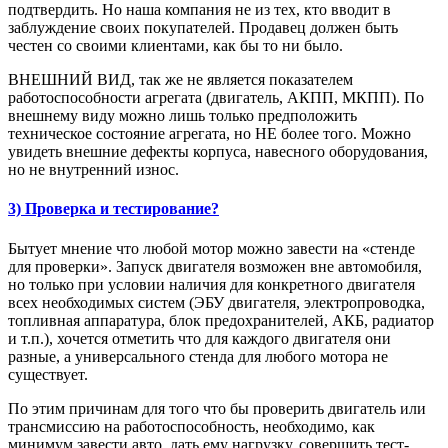
подтвердить. Но наша компания не из тех, кто вводит в
заблуждение своих покупателей. Продавец должен быть
честен со своими клиентами, как бы то ни было.
ВНЕШНИЙ ВИД, так же не является показателем
работоспособности агрегата (двигатель, АКПП, МКПП). По
внешнему виду можно лишь только предположить
техническое состояние агрегата, но НЕ более того. Можно
увидеть внешние дефекты корпуса, навесного оборудования,
но не внутренний износ.
3) Проверка и тестирование?
Бытует мнение что любой мотор можно завести на «стенде
для проверки». Запуск двигателя возможен вне автомобиля,
но только при условии наличия для конкретного двигателя
всех необходимых систем (ЭБУ двигателя, электропроводка,
топливная аппаратура, блок предохранителей, АКБ, радиатор
и т.п.), хочется отметить что для каждого двигателя они
разные, а универсального стенда для любого мотора не
существует.
По этим причинам для того что бы проверить двигатель или
трансмиссию на работоспособность, необходимо, как
минимум завести авто, дать ему нагрузку, совершить тест-