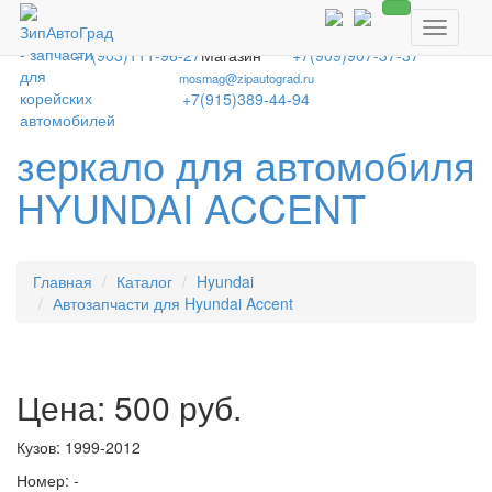
8-800-250-2337
Toggle
Бесплатный звонок по всей России!
navigati
+7(903)111-96-27
Магазин
+7(909)907-37-37
mosmag@zipautograd.ru
+7(915)389-44-94
зеркало для автомобиля
HYUNDAI ACCENT
Главная
Каталог
Hyundai
Автозапчасти для Hyundai Accent
Цена: 500 руб.
Кузов: 1999-2012
Номер: -