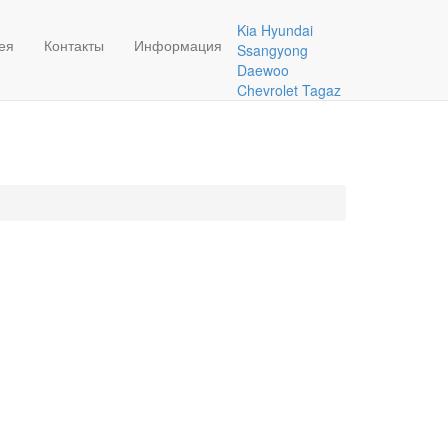
+7(915)389-44-94
Kia
Hyundai
mosmag@zipautograd.ru
ея
Контакты
Информация
Ssangyong
Daewoo
Chevrolet
Tagaz