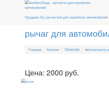
Москва
+7(909)907-37-37
Магазин
+7(903)111-96-27
Продажа б/у запчастей для корейских автомобилей
Склад в Москве. ПН-ПТ: 10-18, СБ: 10-16
рычаг для автомоб
Главная
Каталог
Chevrolet
Автозапчасти д
Цена: 2000 руб.